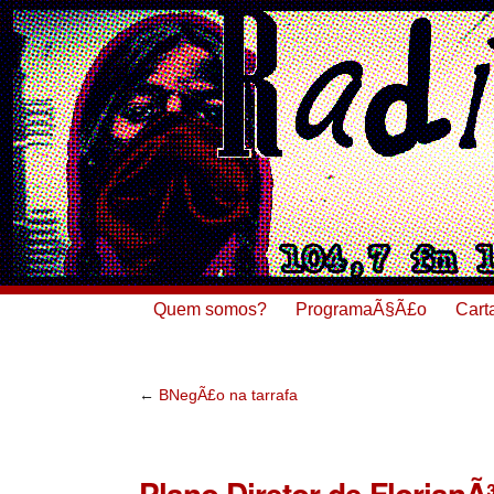
Quem somos?
ProgramaÃ§Ã£o
Cart
←
BNegÃ£o na tarrafa
Plano Diretor de FlorianÃ³