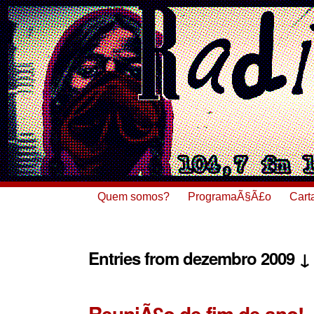
Quem somos?
ProgramaÃ§Ã£o
Cart
Entries from dezembro 2009 ↓
ReuniÃ£o de fim de ano!